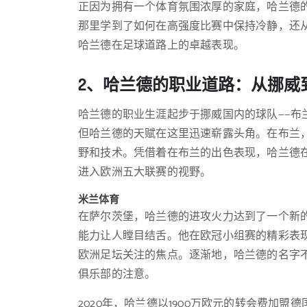
正因为拥有一个体育氛围浓厚的家庭，哈兰德
那里学到了如何在高强度比赛中保持冷静，还
哈兰德在足球道路上的卓越表现。
2、哈兰德的职业道路：从挪威
哈兰德的职业生涯起步于挪威国内的球队——布
但哈兰德的天赋在这里迅速崭露头角。在布兰
野和技术。凭借着在布兰的出色表现，哈兰德在
进入欧洲五大联赛的视野。
米兰体育
在萨尔茨堡，哈兰德的进攻火力达到了一个新
能力让人瞠目结舌。他在欧冠小组赛的精彩表
欧洲足坛关注的焦点。逐渐地，哈兰德的名字
俱乐部的注意。
2020年，哈兰德以1900万欧元的转会费加