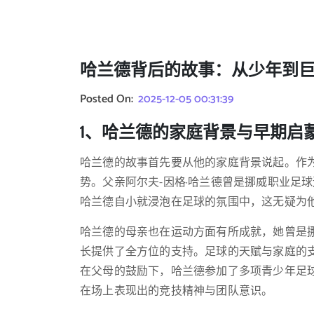
哈兰德背后的故事：从少年到
Posted On:
2025-12-05 00:31:39
1、哈兰德的家庭背景与早期启
哈兰德的故事首先要从他的家庭背景说起。作
势。父亲阿尔夫-因格·哈兰德曾是挪威职业足
哈兰德自小就浸泡在足球的氛围中，这无疑为
哈兰德的母亲也在运动方面有所成就，她曾是
长提供了全方位的支持。足球的天赋与家庭的
在父母的鼓励下，哈兰德参加了多项青少年足
在场上表现出的竞技精神与团队意识。