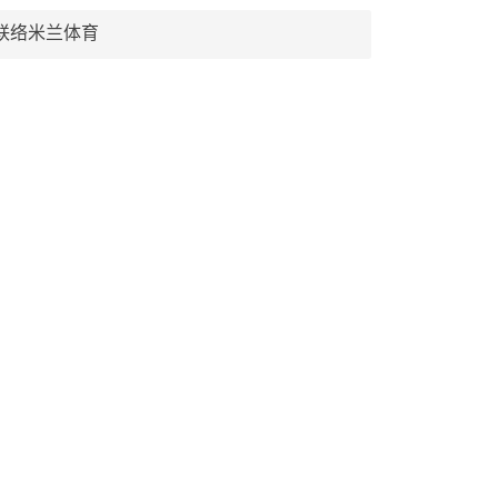
联络米兰体育