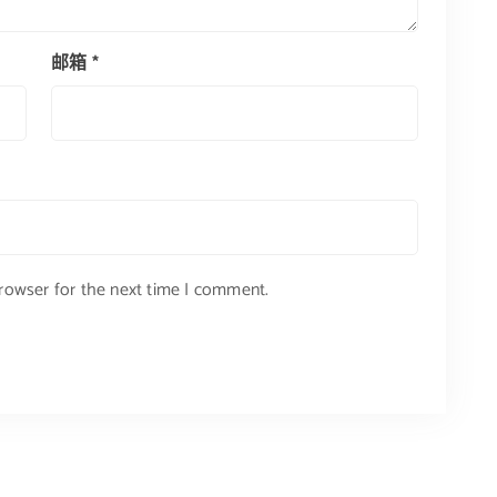
邮箱
*
browser for the next time I comment.