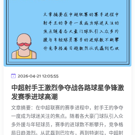
2026-04-21 12:05:55
中超射手王激烈争夺战各路球星争锋激
发赛季进球高潮
文章摘要：在中超联赛的赛季进程中，射手王的争夺
一度成为球迷关注的焦点。随着各大豪门球队引入众
多外援与年轻球员，赛季的进球数不断攀升，竞争格
局日趋激烈。从武磊到巴坎布，再到特谢拉，中超射