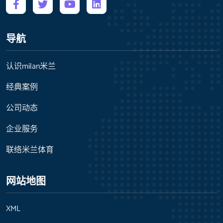
导航
认识milan米兰
经典案例
公司动态
企业服务
联络米兰体育
网站地图
XML