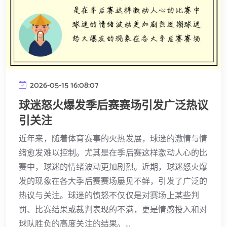
2026-05-15 16:08:07
球迷怒火爆发季后赛赛场引发广泛热议
引关注
近年来，随着体育赛事的火热发展，球迷的激情与情
绪愈发难以控制。尤其是在季后赛这样激动人心的比
赛中，球迷的情绪波动更加剧烈。近期，球迷怒火爆
发的现象在各大季后赛赛场屡见不鲜，引发了广泛的
热议与关注。球迷的愤怒不仅仅是对赛场上某些判
罚、比赛结果或裁判表现的不满，更是情感投入和对
球队胜负的高度关注的结果。...