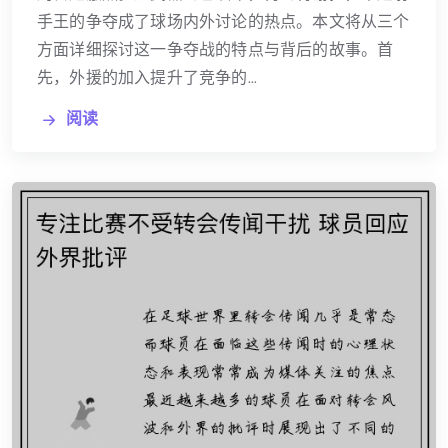
手王的争夺成了球场内外讨论的热点。本文将从三个
方面详细探讨这一争夺战的特点与背后的故事。首
先，外援的加入提升了竞争的...
阅读