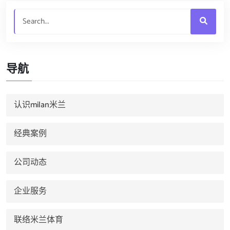
导航
认识milan米兰
经典案例
公司动态
企业服务
联络米兰体育