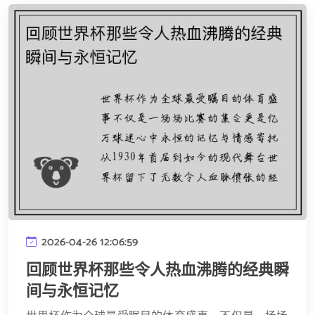
2026-04-26 12:06:59
回顾世界杯那些令人热血沸腾的经典瞬
间与永恒记忆