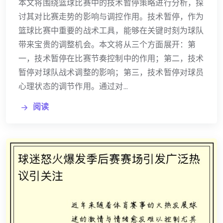
本文将围绕篮球比赛中的技术暂停策略进行分析，探
讨其对比赛走势的影响与调控作用。技术暂停，作为
篮球比赛中重要的战术工具，能够在关键时刻为球队
带来宝贵的调整机会。本文将从三个方面展开：第
一，技术暂停在比赛节奏控制中的作用；第二，技术
暂停对球队战术调整的影响；第三，技术暂停对球员
心理状态的调节作用。通过对...
阅读