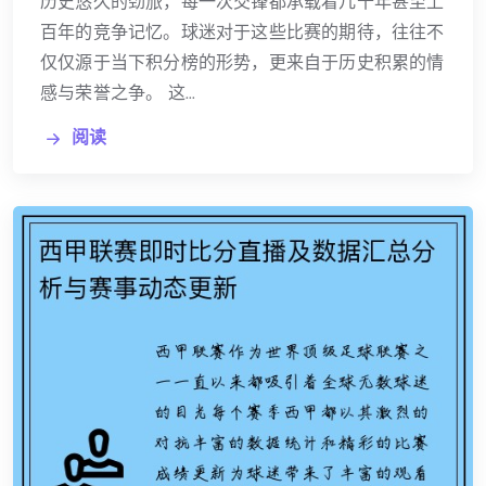
历史悠久的劲旅，每一次交锋都承载着几十年甚至上
百年的竞争记忆。球迷对于这些比赛的期待，往往不
仅仅源于当下积分榜的形势，更来自于历史积累的情
感与荣誉之争。 这...
阅读