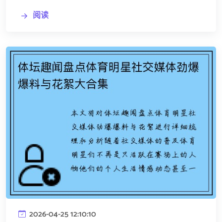
阅读
2026-04-25 12:10:10