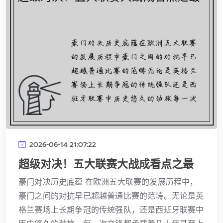
2026-06-14 21:07:22
超级对决！五大联赛大战成看点之最
豪门对决历史底蕴 在欧洲五大联赛的发展历程中，
豪门之间的对抗早已超越普通比赛的范畴。无论是英
格兰赛场上长期争冠的传统强队，还是西班牙联赛中