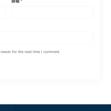
邮箱
*
browser for the next time I comment.