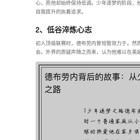
心，而他却始终保持低调。少年逐梦的阶段，
自我提升的执着追求。
2、低谷淬炼心志
初入顶级联赛时，德布劳内曾短暂效力于
。然
会。外界的质疑声随之而来，认为他难以在英