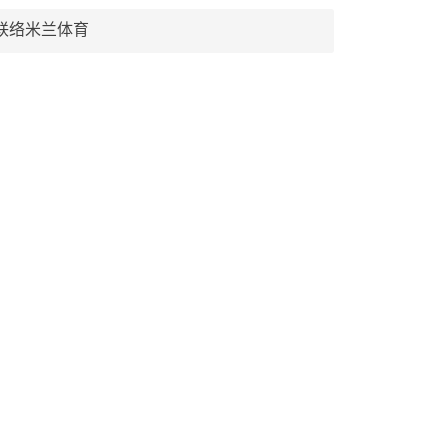
联络米兰体育