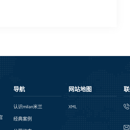
导航
网站地图
联
认识milan米兰
XML
官
经典案例