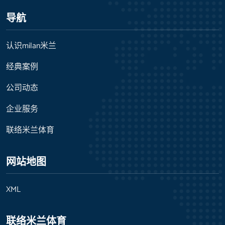
导航
认识milan米兰
经典案例
公司动态
企业服务
联络米兰体育
网站地图
XML
联络米兰体育