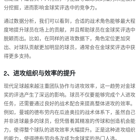
分挖掘，进而影响金球奖评选中的竞争力。
通过数据分析，我们可以看到，合适的战术角色能够最大程
度地提升球员在场上的贡献，并且帮助球员在金球奖评选中
脱颖而出。比如，在同样的进攻数据下，角色定位更加突
出、对球队贡献更加明显的球员，通常会在金球奖评选中获
得更多支持。
2、进攻组织与效率的提升
现代足球越来越注重团队协作与进攻效率，这一趋势对金球
奖的评选产生了深远的影响。球员不仅要能够完成个人进攻
任务，还需要通过良好的战术配合来提高整体进攻的效率。
例如，曼城的德布劳内在瓜迪奥拉的战术体系下，虽然自己
并非进球最多的球员，但凭借着其精准的传球和创造机会能
力，使得整个球队的进攻效率大幅提升。正是这种进攻组织
的能力，使得德布劳内多次成为金球奖的热门人选。