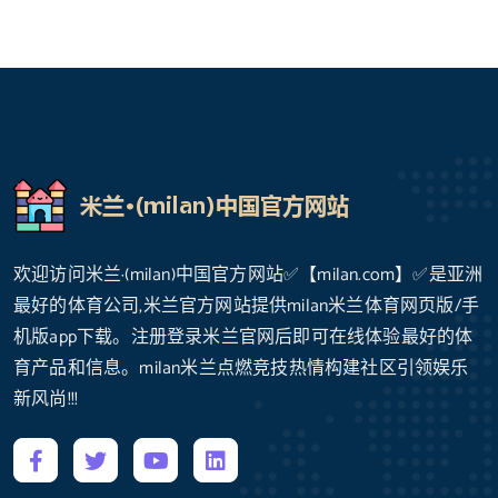
欢迎访问米兰·(milan)中国官方网站✅【milan.com】✅是亚洲
最好的体育公司,米兰官方网站提供milan米兰体育网页版/手
机版app下载。注册登录米兰官网后即可在线体验最好的体
育产品和信息。milan米兰点燃竞技热情构建社区引领娱乐
新风尚!!!