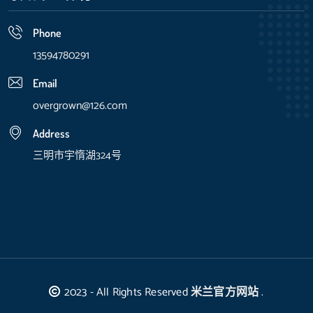
Phone
13594780291
Email
overgrown@126.com
Address
三明市宇惰湖324号
2023 - All Rights Reserved
米兰官方网站
.