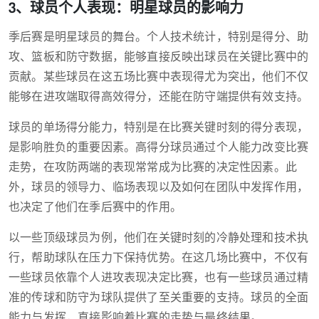
3、球员个人表现：明星球员的影响力
季后赛是明星球员的舞台。个人技术统计，特别是得分、助
攻、篮板和防守数据，能够直接反映出球员在关键比赛中的
贡献。某些球员在这五场比赛中表现得尤为突出，他们不仅
能够在进攻端取得高效得分，还能在防守端提供有效支持。
球员的单场得分能力，特别是在比赛关键时刻的得分表现，
是影响胜负的重要因素。高得分球员通过个人能力改变比赛
走势，在攻防两端的表现常常成为比赛的决定性因素。此
外，球员的领导力、临场表现以及如何在团队中发挥作用，
也决定了他们在季后赛中的作用。
以一些顶级球员为例，他们在关键时刻的冷静处理和技术执
行，帮助球队在压力下保持优势。在这几场比赛中，不仅有
一些球员依靠个人进攻表现决定比赛，也有一些球员通过精
准的传球和防守为球队提供了至关重要的支持。球员的全面
能力与发挥，直接影响着比赛的走势与最终结果。