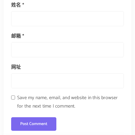
姓名
*
邮箱
*
网址
Save my name, email, and website in this browser
for the next time I comment.