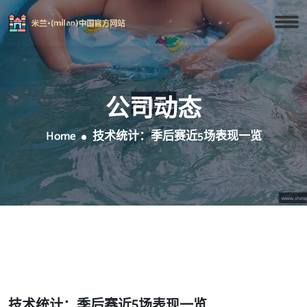
公司动态
Home
技术统计：季后赛近5场表现一览
技术统计：季后赛近5场表现一览