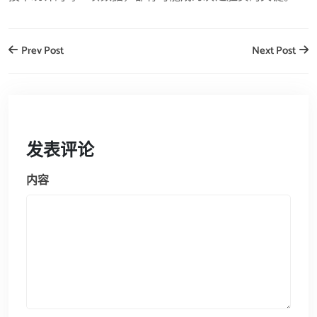
Prev Post
Next Post
发表评论
内容